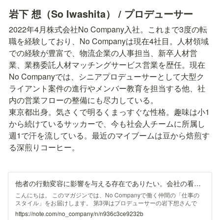
岩下 想（So Iwashita） / プロデューサー
2022年4月株式会社No Company入社。これまで3度の転
職を経験しており、No Companyは現在4社目。人材領域
での経験が豊富で、物流企業の人事担当、新卒人材営
業、業務委託人材マッチングサービス営業を歴任。現在
No Companyでは、シニアプロデューサーとして大型ク
ライアント案件の進行やメンバー教育を担当する他、社
内の営業フローの整備にも尽力している。

東京都出身。気さくで明るくまっすぐな性格。趣味は小1
から続けているサッカーで、今も社会人チームに所属し
週1で汗を流している。最近のマイブームは豆から焙煎す
る深煎りコーヒー。
他者の行動変容に影響を与える存在でありたい。会社の看板ではなく「自分」で影響を与えることにこだわるプロデューサーのスタイル／No Company 社員インタビューvol.3｜No Company, inc.
こんにちは。 このマガジンでは、No Companyで働く仲間の「仕事の
スタイル」をお届けします。 第3弾はプロデューサーの岩下想さんで
す。 岩下想（So Iwashita）／プロデューサー 2022年4月株式会社No
https://note.com/no_company/n/n936c3ce9232b
Company入社。これまで3度の転職を経験しており、No Companyは現